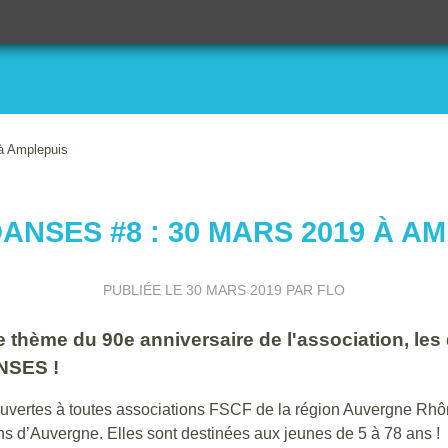
à Amplepuis
NSES #8 : 30 MARS 2019 À A
PUBLIÉE LE
30 MARS 2019
PAR FLO
 le thème du 90e anniversaire de l'association, l
NSES !
ouvertes à toutes associations FSCF de la région Auvergne Rh
s d’Auvergne. Elles sont destinées aux jeunes de 5 à 78 ans !