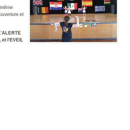
la même
’ouverture et
 L’ALERTE
et l'EVEIL