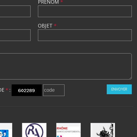
PRÉNOM
*
OBJET
*
DE
*
:
ENVOYER