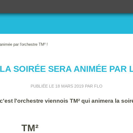
animée par l'orchestre TM² !
 LA SOIRÉE SERA ANIMÉE PAR 
PUBLIÉE LE
18 MARS 2019
PAR FLO
est l'orchestre viennois TM² qui animera la soir
TM²