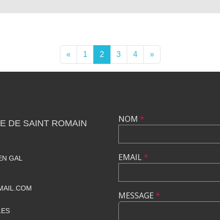
«
1
2
3
4
»
NOM
*
E DE SAINT ROMAIN
EMAIL
*
EN GAL
MAIL.COM
MESSAGE
*
LES