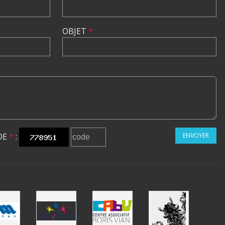
OBJET
*
DE
*
:
ENVOYER