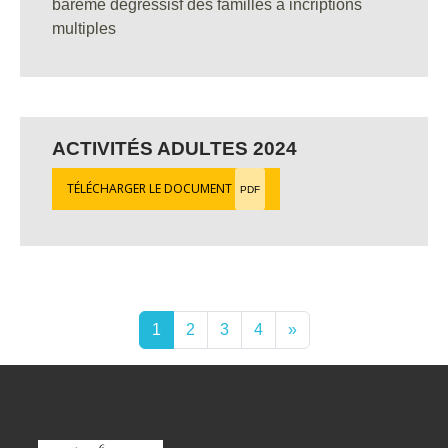
bareme dégressisf des familles à incriptions
multiples
ACTIVITÉS ADULTES 2024
TÉLÉCHARGER LE DOCUMENT
PDF
1
2
3
4
»